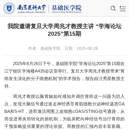
首页
我院邀请复旦大学周兆才教授主讲 “学海论坛
2025”第15期
学院概况
作者：基础医学院
日期：2025-08-28
机构设置
2025年8月26日下午，基础医学院“学海论坛2025”第15期在
师资队伍
江宁校区学海楼A435会议室举行。复旦大学周兆才教授带来“胃
教育教学
癌发生演化的分子细胞机制”的学术报告，报告由汪秀星教授主
持。
科学研究
周兆才教授以脑胃轴如何感知并调控胃癌这一问题为切入
点，发现大脑信号通过迷走神经诱导胃肌细胞分泌神经递质GA
学科建设
BA和5-HT，进而激活周围上皮细胞cGAS/STING信号通路，从
国际交流
而促进胃炎癌转化的新机制，为临床靶向神经信号治疗胃癌的
干预策略提供重要的理论依据。周教授的汇报内容丰富新颖、