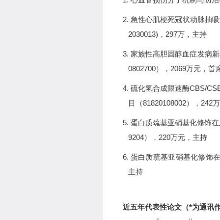
2.
急性心肌梗死冠状动脉抽吸
2030013
)
，
297
万
，
主持
3.
家族性高胆固醇血症发病新
0802700
）
，
2069
万元
，
首
4.
硫化氢合成限速酶
CBS/CS
目
（
81820108002
）
，
242
万
5.
蛋白质巯基亚硝基化修饰在
9204
）
，
220
万元
，主持
6.
蛋白质巯基亚硝基化修饰
主持
近五年代表性论文（
*
为通讯