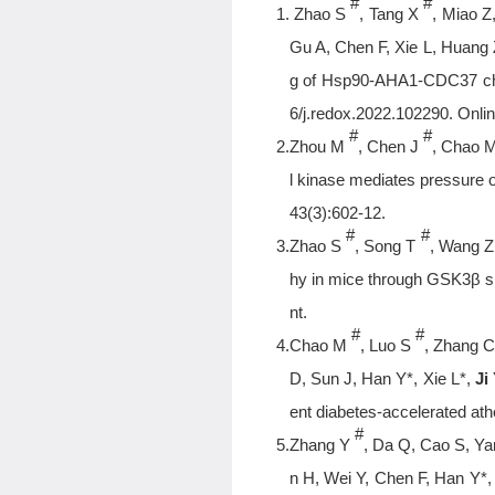
#
#
1.
Zhao S
, Tang X
, Miao Z
Gu A, Chen F, Xie L, Huang
g of Hsp90-AHA1-CDC37 cha
6/j.redox.2022.102290. Onlin
#
#
2.
Zhou M
, Chen J
, Chao M
l kinase mediates pressure 
43(3):602-12.
#
#
3.
Zhao S
, Song T
, Wang Z
hy in mice through GSK3β s
nt.
#
#
4.
Chao M
, Luo S
, Zhang C
D, Sun J, Han Y*, Xie L*,
Ji
ent diabetes-accelerated ath
#
5.
Zhang Y
, Da Q, Cao S, Ya
n H, Wei Y, Chen F, Han Y*,