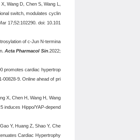
ng X, Wang D, Chen S, Wang L,
ional switch, modulates cyclin
Mar 17;52:102290. doi: 10.101
itrosylation of c-Jun N-termina
in.
Acta Pharmacol Sin
.2022;
p90 promotes cardiac hypertrop
-00828-9. Online ahead of pri
Tang X, Chen H, Wang H, Wang
XCR5 induces Hippo/YAP-depend
, Gao Y, Huang Z, Shao Y, Che
Attenuates Cardiac Hypertrophy