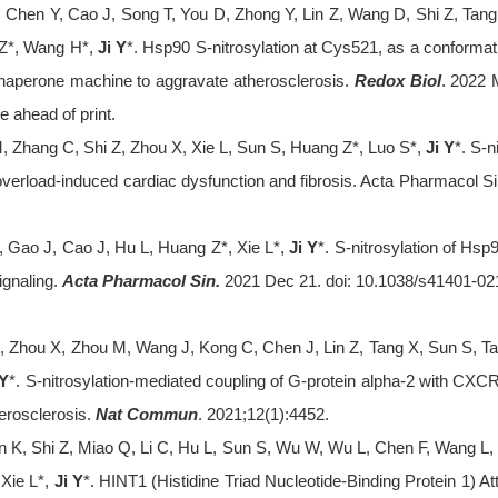
, Chen Y, Cao J, Song T, You D, Zhong Y, Lin Z, Wang D, Shi Z, Ta
 Z*, Wang H*,
Ji Y
*. Hsp90 S-nitrosylation at Cys521, as a conformat
perone machine to aggravate atherosclerosis.
Redox Biol
. 2022 
e ahead of print.
, Zhang C, Shi Z, Zhou X, Xie L, Sun S, Huang Z*, Luo S*,
Ji Y
*. S-n
overload-induced cardiac dysfunction and fibrosis. Acta Pharmacol S
, Gao J, Cao J, Hu L, Huang Z*, Xie L*,
Ji Y
*. S-nitrosylation of Hs
ignaling.
Acta Pharmacol Sin.
2021 Dec 21. doi: 10.1038/s41401-021
, Zhou X, Zhou M, Wang J, Kong C, Chen J, Lin Z, Tang X, Sun S, 
 Y
*. S-nitrosylation-mediated coupling of G-protein alpha-2 with C
erosclerosis.
Nat Commun
. 2021;12(1):4452.
n K, Shi Z, Miao Q, Li C, Hu L, Sun S, Wu W, Wu L, Chen F, Wang L
 Xie L*,
Ji Y
*. HINT1 (Histidine Triad Nucleotide-Binding Protein 1) 