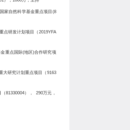
国家自然科学基金重点项目
(
8
重
点
研发计划
项目
（
2019YFA
基金重点国际
(
地区
)
合作研究项
重大研究计划重点项目（
9163
目（
81330004
）
，
290
万元
，