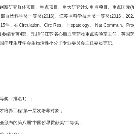
创新研究群体项目、重点项目、重大研究计划重点项目、重点国际
(
育部自然科学奖一等奖
(2016)
、江苏省科学技术奖一等奖
(2016
，
202
利
15
件，在
Circulation
、
Circ Res
、
Hepatology
、
Nat Commun
、
Pro
及参编专著
4
部。现担任江苏省心脑血管药物重点实验室主任，英国
国病理生理学会生物活性小分子专业委员会主任委员等职。
等奖（排名
1
）；
才培养工程”第
一
层次培养对象
；
会颁布的第八届
“
中国侨界贡献奖
”
二等奖；