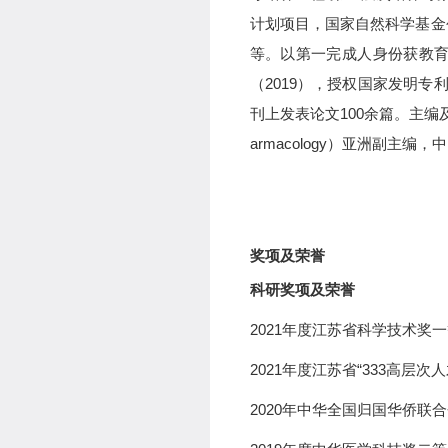
计划项目，国家自然科学基金
等。以第一完成人身份获教
（
2019
），授权国家发明专
刊上发表论文
100
余篇。主编
armacology
）亚洲副主编，中
奖项及荣誉
科研奖项及荣誉
20
21
年度江苏省科学技术奖一
20
2
1
年度江苏省“
333
高层次人
2020
年中华全国归国华侨联合