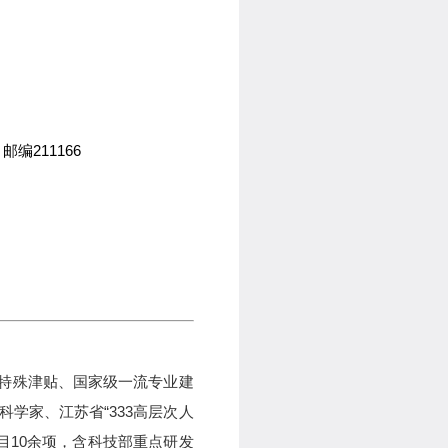
，邮编
211166
府特殊津贴、国家级一流专业建
科学家、江苏省“
333
高层次人
目
10
余项，含科技部重点研发