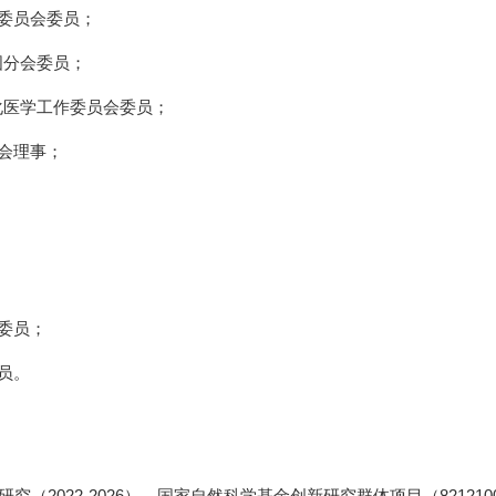
委员会委员
；
国分会委员
；
化医学工作委员会委员
；
会理事
；
委员
；
员
。
研究（
2022-2026
），国家自然科学基金创新研究群体项目（
821210