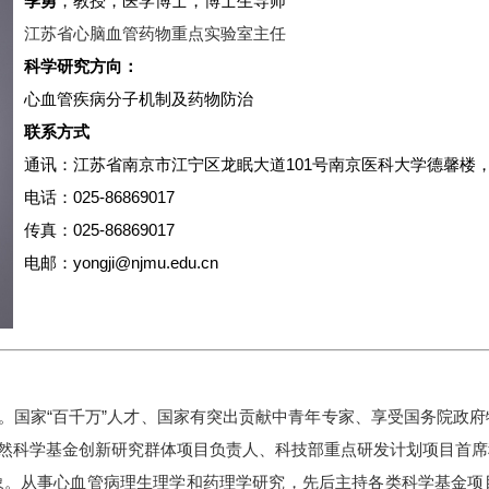
季勇
，教授，医学博士，博士生导师
江苏省心脑血管药物重点实验室主任
科学研究方向：
心血管疾病分子机制及药物防治
联系方式
通讯：江苏省南京市江宁区龙眠大道
101
号南京医科大学德馨楼
电话：
025-86869017
传真：
025-86869017
电邮：
yongji@njmu.edu.cn
。国家
“百千万”人才、国家有突出贡献中青年专家、享受国务院政
然科学基金创新研究群体项目负责人、科技部重点研发计划项目首席
象。
从事心血管病理生理学和药理学研究，先后主持各类科学基金项