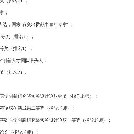
奖（排名
1
）；
家
；
人选
，
国家
“
有突出贡献中青年专家
”
；
一等奖
（排名
1
）；
等奖（排名
1
）；
峰
”
创新人才团队
带头人；
奖（排名
2
）
。
医学创新研究暨实验设计论坛银奖（指导老师）；
苑论坛创新成果二等奖（指导老师）；
基础医学创新研究暨实验设计论坛一等奖
（指导老师）
；
论文
（指导老师）；